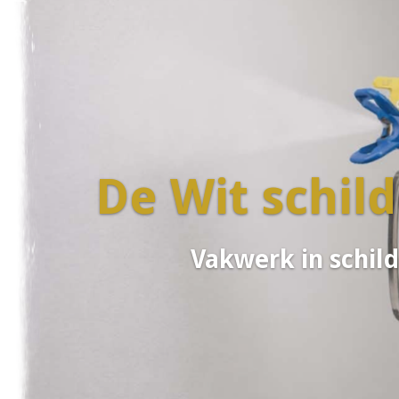
De Wit schil
Vakwerk in schil